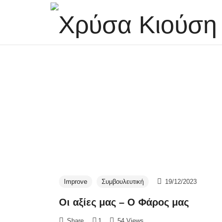
Χρύσα Κιούση –
NLP & και Life Coaching
Improve
Συμβουλευτική
19/12/2023
Οι αξίες μας – Ο Φάρος μας
Share
1
54 Views