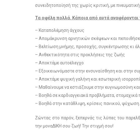
συνειδητοποίησή της χωρίς κριτική, με πνευματική 
Τα οφέλη πολλά. Κάποια από αυτά αναφέρονται 
– Καταπολέμηση άγχους
– Απομάκρυνση αρνητικών σκέψεων και πεποιθήσ
– Βελτίωση μνήμης, προσοχής, συγκέντρωσης κι άλ
– Ανθεκτικότητα στις προκλήσεις της ζωής
– Αποκτάμε αυτοέλεγχο
– Εξοικειωνόμαστε στην ενσυναίσθηση και στην συ
– Αποκτάμε ψυχική γαλήνη και εσωτερική ισορροπ
– Μαθαίνουμε να εστιάζουμε στην ευγνωμοσύνη και
– Βοηθά σε καρδιαγγειακά προβλήματα, στομαχικά π
– Βοηθά στην κατάθλιψη, κρίσεις πανικού, ψύχωση.
Ζώντας στο παρόν, ξεπερνάς τις λύπες του παρελθ
την μοναΔΙΚΗ σου ζωή! Την στιγμή σου!