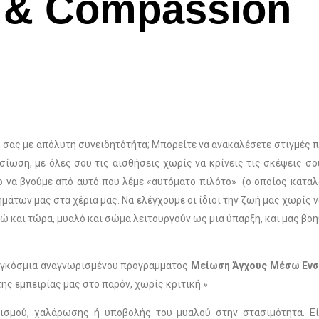
s & Compassion
 σας με απόλυτη συνειδητότήτα; Μπορείτε να ανακαλέσετε στιγμές π
σίωση, με όλες σου τις αισθήσεις χωρίς να κρίνεις τις σκέψεις σο
το να βγούμε από αυτό που λέμε «αυτόματο πιλότο» (ο οποίος καταλ
άτων μας στα χέρια μας. Να ελέγχουμε οι ίδιοι την ζωή μας χωρίς 
ώ και τώρα, μυαλό και σώμα λειτουργούν ως μια ύπαρξη, και μας β
αγκόσμια αναγνωρισμένου προγράμματος
Μείωση Άγχους Μέσω Ενσ
ς εμπειρίας μας στο παρόν, χωρίς κριτική.»
ογισμού, χαλάρωσης ή υποβολής του μυαλού στην στασιμότητα. Ε