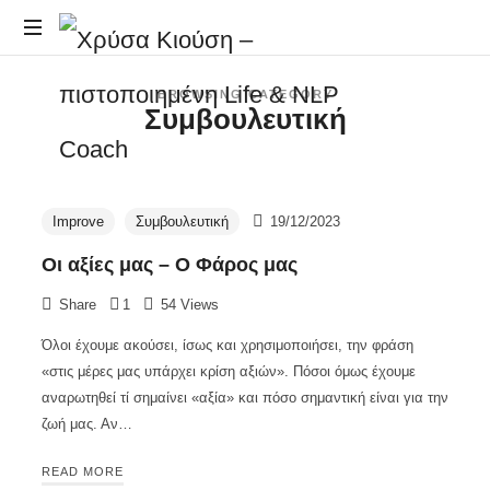
Χρύσα
NLP
Κιούση
BROWSING CATEGORY
&
Συμβουλευτική
και
–
Life
Coaching
πιστοποιημένη
Improve
Συμβουλευτική
19/12/2023
Life
Οι αξίες μας – Ο Φάρος μας
&
Share
1
54 Views
Όλοι έχουμε ακούσει, ίσως και χρησιμοποιήσει, την φράση
NLP
«στις μέρες μας υπάρχει κρίση αξιών». Πόσοι όμως έχουμε
αναρωτηθεί τί σημαίνει «αξία» και πόσο σημαντική είναι για την
Coach
ζωή μας. Αν…
READ MORE