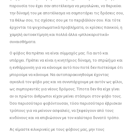
παρουσία του έχει σαν αποτέλεσμα να μεγαλώνει, να θεριεύει
την δύναμή του με αποτέλεσμα να σαμποτάρει τις δράσεις σου,
τα θέλω σου, τις σχέσεις σου με το περιβάλλον σου. Και τότε
έρχονται τα ψυχοσωματικά προβλήματα, οι κρίσεις πανικού, η
χαμηλή αυτοεκτίμηση και πολλά άλλα «μπλοκαριστικά»
συναισθήματα.
Ο φόβος θα πρέπει να είναι σύμμαχός μας. Για αυτό και
υπάρχει. Πρέπει να είναι η κινητήριος δύναμη, το σπρώξιμο και
η ενθάρρυνση για να κάνουμε αυτό που ποτέ δεν πιστεύαμε ότι
μπορούμε να κάνουμε. Να αυτοπαρακινηθούμε έχοντας
αγκαλιά τον φόβο μας και να συνυπάρχουμε με αυτόν ως φίλοι,
ως συμπορευτές για νέους δρόμους. Τίποτα δεν θα είχε γίνει
αν οι πρώτοι άνθρωποι είχαν μείνει στάσιμοι στον φόβο τους.
Όσο περισσότερο φοβόντουσαν, τόσο περισσότερο έβρισκαν
τρόπους για να μείνουν ασφαλείς, να ξεφεύγουν από τους
κινδύνους και να επιβιώσουν με τον καλύτερο δυνατό τρόπο.
Ας είμαστε ειλικρινείς με τους φόβους μας, μην τους