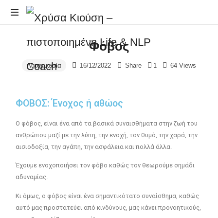
NLP
Φόβος
&
και
Life
Αυτογνωσία
16/12/2022
Share
1
64 Views
Coaching
ΦΟΒΟΣ: Ένοχος ή αθώος
Ο φόβος, είναι ένα από τα βασικά συναισθήματα στην ζωή του
ανθρώπου μαζί με την λύπη, την ενοχή, τον θυμό, την χαρά, την
αισιοδοξία, την αγάπη, την ασφάλεια και πολλά άλλα.
Έχουμε ενοχοποιήσει τον φόβο καθώς τον θεωρούμε σημάδι
αδυναμίας.
Κι όμως, ο φόβος είναι ένα σημαντικότατο συναίσθημα, καθώς
αυτό μας προστατεύει από κινδύνους, μας κάνει προνοητικούς,