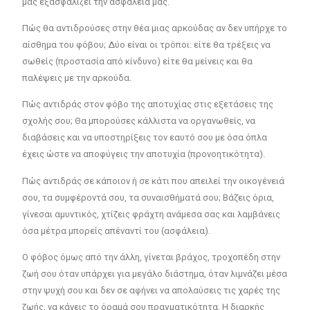
μας εξασφαλίζει την ασφάλεια μας.
Πώς θα αντιδρούσες στην θέα μιας αρκούδας αν δεν υπήρχε το
αίσθημα του φόβου; Δύο είναι οι τρόποι: είτε θα τρέξεις να
σωθείς (προστασία από κίνδυνο) είτε θα μείνεις και θα
παλέψεις με την αρκούδα.
Πώς αντιδράς στον φόβο της αποτυχίας στις εξετάσεις της
σχολής σου; Θα μπορούσες κάλλιστα να οργανωθείς, να
διαβάσεις και να υποστηρίξεις τον εαυτό σου με όσα όπλα
έχεις ώστε να αποφύγεις την αποτυχία (προνοητικότητα).
Πώς αντιδράς σε κάποιον ή σε κάτι που απειλεί την οικογένειά
σου, τα συμφέροντά σου, τα συναισθήματά σου; Βάζεις όρια,
γίνεσαι αμυντικός, χτίζεις φράχτη ανάμεσα σας και λαμβάνεις
όσα μέτρα μπορείς απέναντί του (ασφάλεια).
Ο φόβος όμως από την άλλη, γίνεται βράχος, τροχοπέδη στην
ζωή σου όταν υπάρχει για μεγάλο διάστημα, όταν λιμνάζει μέσα
στην ψυχή σου και δεν σε αφήνει να απολαύσεις τις χαρές της
ζωής, να κάνεις το όραμά σου πραγματικότητα. Η διαρκής